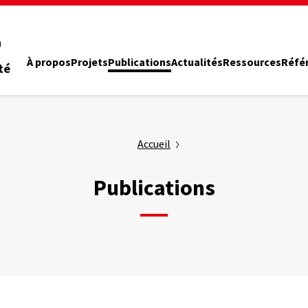
n
À propos
Projets
Publications
Actualités
Ressources
Réfé
té
Accueil
Publications