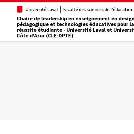
Aller
Université Laval
Faculté des sciences de l'éducation
au
contenu
Chaire de leadership en enseignement en desig
principal
pédagogique et technologies éducatives pour la
réussite étudiante - Université Laval et Universi
Côte d'Azur (CLE-DPTE)