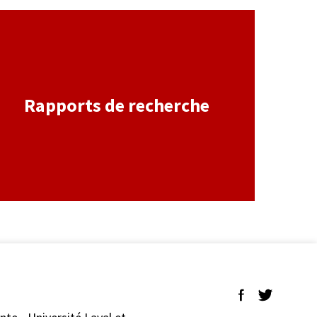
Rapports de recherche
Suivez-nous sur 
Suivez-nous 